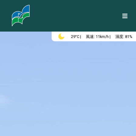
-- /aboutus/facilities --
29°C |
風速: 11km/h |
濕度: 81%