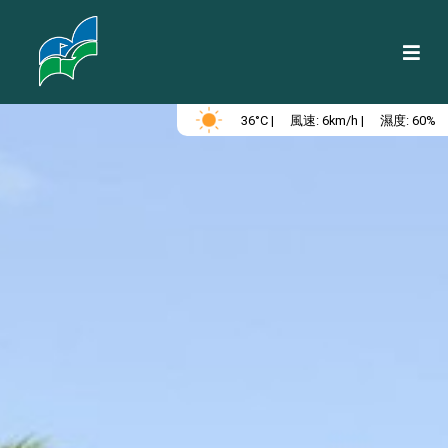
-- /golf/golf-simulator-room --
36°C |
風速: 6km/h |
濕度: 60%